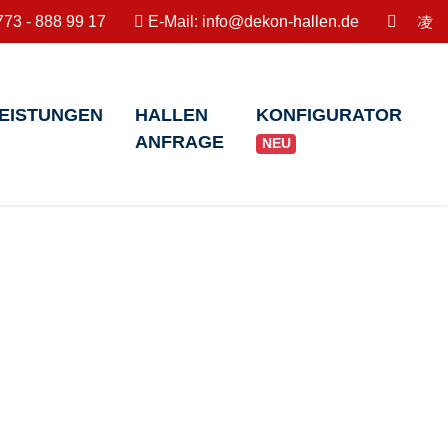
73 - 888 99 17
E-Mail:
info@dekon-hallen.de
EISTUNGEN
HALLEN
KONFIGURATOR
ANFRAGE
NEU