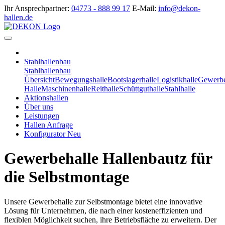
Ihr Ansprechpartner:
04773 - 888 99 17
E-Mail:
info@dekon-
hallen.de
Stahlhallenbau
Stahlhallenbau
Übersicht
Bewegungshalle
Bootslagerhalle
Logistikhalle
Gewerbe
Halle
Maschinenhalle
Reithalle
Schüttguthalle
Stahlhalle
Aktionshallen
Über uns
Leistungen
Hallen Anfrage
Konfigurator
Neu
Gewerbehalle Hallenbautz für
die Selbstmontage
Unsere Gewerbehalle zur Selbstmontage bietet eine innovative
Lösung für Unternehmen, die nach einer kosteneffizienten und
flexiblen Möglichkeit suchen, ihre Betriebsfläche zu erweitern. Der